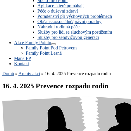
Socio Info Point
Aplikace, které pomáhají
Péče o duševní zdraví
Poradenství při výchovných problémech
Občansko/sociálně/právní poradny
Náhradní rodinná péče
Služby pro lidi se sluchovým postižením
Služby pro sendvičovou generaci
Akce Family Pointu
Family Point Pod Petrovem
Family Point Lesná
Mapa FP
Kontakt
Domů
»
Archiv akcí
»
16. 4. 2025 Prevence rozpadu rodin
16. 4. 2025 Prevence rozpadu rodin