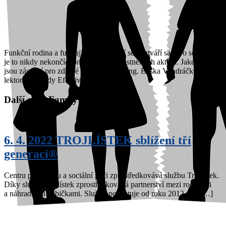
Funkční rodina a fungující vztahy v ní se neutváří samy o sobě, ale
je to nikdy nekončící práce všech zúčastněných aktérů. Jaké faktory
jsou zásadní pro zdravé vztahy poradí Ing. Eliška Vondráčková,
lektorka metody Efektivního rodičovství.
Další akce Family Pointu
6. 4. 2022 TROJLÍSTEK sblížení tří
generací®
Centru pro rodinu a sociální péči zprostředkovává službu Trojlístek.
Díky službě Trojlístek zprostředkovává partnerství mezi rodinami
a náhradními babičkami. Službu poskytuje od roku 2012. Co […]