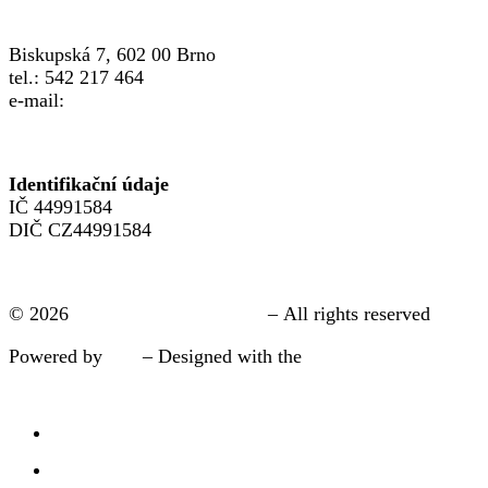
Biskupská 7, 602 00 Brno
tel.: 542 217 464
e-mail:
info@crsp.cz
www.crsp.cz
Identifikační údaje
IČ 44991584
DIČ CZ44991584
Přihlásit se
© 2026
Brno | FAMILY POINT
– All rights reserved
Powered by
WP
– Designed with the
pokročílá nastavení
pro Customizr šablonu.