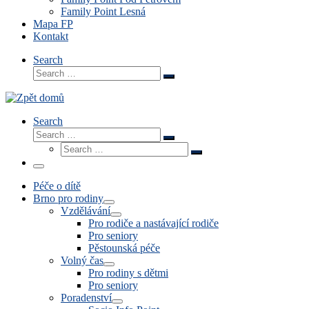
Family Point Lesná
Mapa FP
Kontakt
Search
Search
Search
…
Search
Search
Search
Search
…
Search
…
Menu
Péče o dítě
Brno pro rodiny
Vzdělávání
Pro rodiče a nastávající rodiče
Pro seniory
Pěstounská péče
Volný čas
Pro rodiny s dětmi
Pro seniory
Poradenství