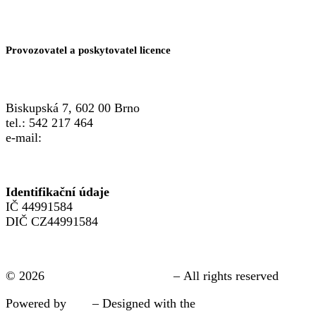
Provozovatel a poskytovatel licence
Biskupská 7, 602 00 Brno
tel.: 542 217 464
e-mail:
info@crsp.cz
www.crsp.cz
Identifikační údaje
IČ 44991584
DIČ CZ44991584
Přihlásit se
© 2026
Brno | FAMILY POINT
– All rights reserved
Powered by
WP
– Designed with the
pokročílá nastavení