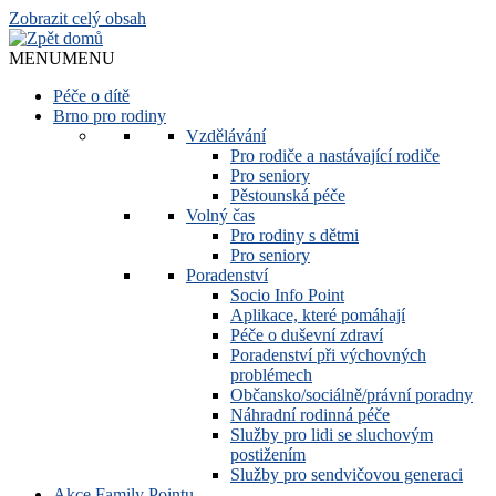
Zobrazit celý obsah
MENU
MENU
Péče o dítě
Brno pro rodiny
Vzdělávání
Pro rodiče a nastávající rodiče
Pro seniory
Pěstounská péče
Volný čas
Pro rodiny s dětmi
Pro seniory
Poradenství
Socio Info Point
Aplikace, které pomáhají
Péče o duševní zdraví
Poradenství při výchovných
problémech
Občansko/sociálně/právní poradny
Náhradní rodinná péče
Služby pro lidi se sluchovým
postižením
Služby pro sendvičovou generaci
Akce Family Pointu