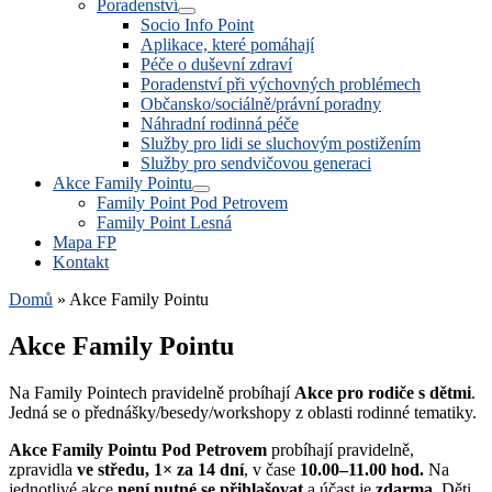
Poradenství
Socio Info Point
Aplikace, které pomáhají
Péče o duševní zdraví
Poradenství při výchovných problémech
Občansko/sociálně/právní poradny
Náhradní rodinná péče
Služby pro lidi se sluchovým postižením
Služby pro sendvičovou generaci
Akce Family Pointu
Family Point Pod Petrovem
Family Point Lesná
Mapa FP
Kontakt
Domů
»
Akce Family Pointu
Akce Family Pointu
Na Family Pointech pravidelně probíhají
Akce pro rodiče s dětmi
.
Jedná se o přednášky/besedy/workshopy z oblasti rodinné tematiky.
Akce Family Pointu Pod Petrovem
probíhají pravidelně,
zpravidla
ve středu, 1× za 14 dní
, v čase
10.00–11.00 hod.
Na
jednotlivé akce
není nutné se přihlašovat
a účast je
zdarma
. Děti