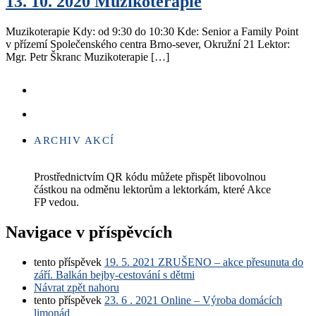
13. 10. 2020 Muzikoterapie
Muzikoterapie Kdy: od 9:30 do 10:30 Kde: Senior a Family Point
v přízemí Společenského centra Brno-sever, Okružní 21 Lektor:
Mgr. Petr Škranc Muzikoterapie […]
ARCHIV AKCÍ
Prostřednictvím QR kódu můžete přispět libovolnou
částkou na odměnu lektorům a lektorkám, které Akce
FP vedou.
Navigace v příspěvcích
tento příspěvek
19. 5. 2021 ZRUŠENO – akce přesunuta do
září. Balkán bejby-cestování s dětmi
Návrat zpět nahoru
tento příspěvek
23. 6 . 2021 Online – Výroba domácích
limonád