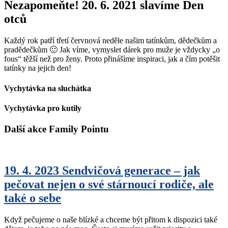
Nezapomeňte! 20. 6. 2021 slavíme Den
otců
Každý rok patří třetí červnová neděle našim tatínkům, dědečkům a
pradědečkům 🙂 Jak víme, vymyslet dárek pro muže je vždycky „o
fous“ těžší než pro ženy. Proto přinášíme inspiraci, jak a čím potěšit
tatínky na jejich den!
Vychytávka na sluchátka
Vychytávka pro kutily
Další akce Family Pointu
19. 4. 2023 Sendvičová generace – jak
pečovat nejen o své stárnoucí rodiče, ale
také o sebe
Když pečujeme o naše blízké a chceme být přitom k dispozici také