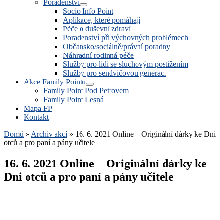
Poradenství
Socio Info Point
Aplikace, které pomáhají
Péče o duševní zdraví
Poradenství při výchovných problémech
Občansko/sociálně/právní poradny
Náhradní rodinná péče
Služby pro lidi se sluchovým postižením
Služby pro sendvičovou generaci
Akce Family Pointu
Family Point Pod Petrovem
Family Point Lesná
Mapa FP
Kontakt
Domů
»
Archiv akcí
»
16. 6. 2021 Online – Originální dárky ke Dni
otců a pro paní a pány učitele
16. 6. 2021 Online – Originální dárky ke
Dni otců a pro paní a pány učitele