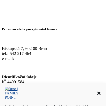
Provozovatel a poskytovatel licence
Biskupská 7, 602 00 Brno
tel.: 542 217 464
e-mail:
info@crsp.cz
www.crsp.cz
Identifikační údaje
IČ 44991584
DIČ CZ44991584
Přihlásit se
© 2026
Brno | FAMILY POINT
– All rights reserved