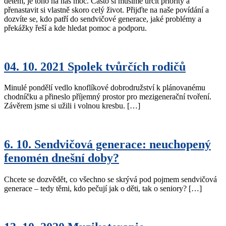
dětem, je toho na nás moc. Často si musíme určit priority a
přenastavit si vlastně skoro celý život. Přijďte na naše povídání a
dozvíte se, kdo patří do sendvičové generace, jaké problémy a
překážky řeší a kde hledat pomoc a podporu.
04. 10. 2021 Spolek tvůrčích rodičů
Minulé pondělí vedlo knoflíkové dobrodružství k plánovanému
chodníčku a přineslo příjemný prostor pro mezigenerační tvoření.
Závěrem jsme si užili i volnou kresbu. […]
6. 10. Sendvičová generace: neuchopený
fenomén dnešní doby?
Chcete se dozvědět, co všechno se skrývá pod pojmem sendvičová
generace – tedy těmi, kdo pečují jak o děti, tak o seniory? […]