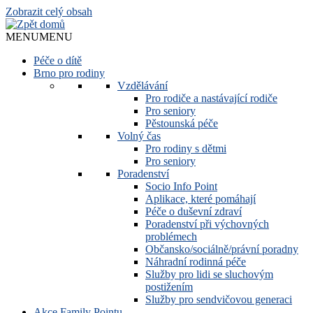
Zobrazit celý obsah
MENU
MENU
Péče o dítě
Brno pro rodiny
Vzdělávání
Pro rodiče a nastávající rodiče
Pro seniory
Pěstounská péče
Volný čas
Pro rodiny s dětmi
Pro seniory
Poradenství
Socio Info Point
Aplikace, které pomáhají
Péče o duševní zdraví
Poradenství při výchovných
problémech
Občansko/sociálně/právní poradny
Náhradní rodinná péče
Služby pro lidi se sluchovým
postižením
Služby pro sendvičovou generaci
Akce Family Pointu